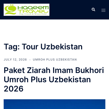
Skip
to
Search
Tog
content
men
Tag:
Tour Uzbekistan
JULY 12, 2026
UMROH PLUS UZBEKISTAN
Paket Ziarah Imam Bukhori
Umroh Plus Uzbekistan
2026