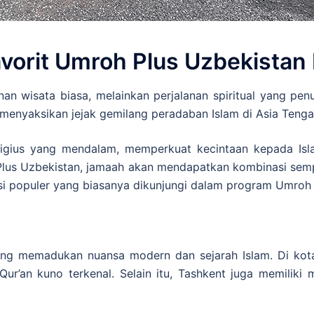
avorit Umroh Plus Uzbekista
an wisata biasa, melainkan perjalanan spiritual yang pe
 menyaksikan jejak gemilang peradaban Islam di Asia Tenga
eligius yang mendalam, memperkuat kecintaan kepada I
us Uzbekistan, jamaah akan mendapatkan kombinasi sempur
si populer yang biasanya dikunjungi dalam program Umroh 
ang memadukan nuansa modern dan sejarah Islam. Di kota
r’an kuno terkenal. Selain itu, Tashkent juga memiliki 