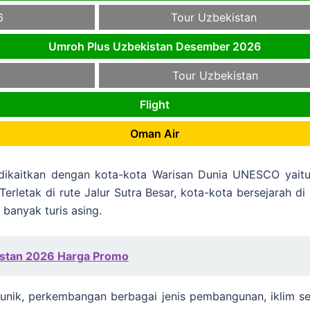
6
Tour Uzbekistan
Umroh Plus Uzbekistan Desember 2026
Tour Uzbekistan
Flight
Oman Air
al dikaitkan dengan kota-kota Warisan Dunia UNESCO yait
erletak di rute Jalur Sutra Besar, kota-kota bersejarah di
 banyak turis asing.
istan 2026 Harga Promo
g unik, perkembangan berbagai jenis pembangunan, iklim se