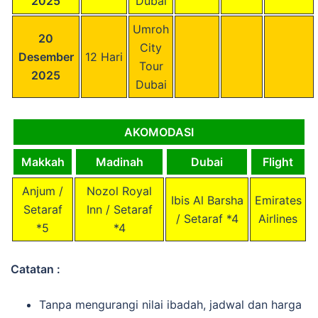
2025
Dubai
Umroh
20
City
Desember
12 Hari
Tour
2025
Dubai
AKOMODASI
Makkah
Madinah
Dubai
Flight
Anjum /
Nozol Royal
Ibis Al Barsha
Emirates
Setaraf
Inn / Setaraf
/ Setaraf *4
Airlines
*5
*4
Catatan :
Tanpa mengurangi nilai ibadah, jadwal dan harga