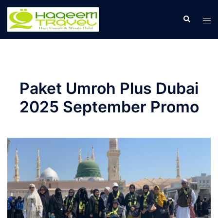
Skip
to
Search
Tog
content
men
Paket Umroh Plus Dubai
2025 September Promo