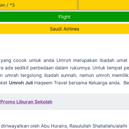
an / *5
Flight
Saudi Airlines
 yang cocok untuk anda Umroh merupakan ibadah umat 
ya ada sedikit perbedaan dalam rukunnya. Untuk tempat p
un umrah tergolong ibadah sunnah, namun umroh memilik
aket
Umroh Juli
Haqeem Travel bersama Keluarga anda. Ber
Promo Liburan Sekolah
iriwayatkan oleh Abu Huraira, Rasulullah Shallallahu’alaih