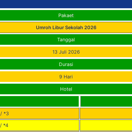
Pakaet
Umroh Libur Sekolah 2026
Tanggal
13 Juli 2026
Durasi
9 Hari
Hotel
/ *3
/ *4