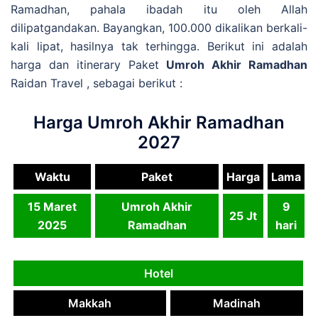
Ramadhan, pahala ibadah itu oleh Allah
dilipatgandakan. Bayangkan, 100.000 dikalikan berkali-
kali lipat, hasilnya tak terhingga. Berikut ini adalah
harga dan itinerary Paket
Umroh Akhir Ramadhan
Raidan Travel , sebagai berikut :
Harga Umroh Akhir Ramadhan
2027
Waktu
Paket
Harga
Lama
15 Maret
Umroh Akhir
9
25 Jt
2025
Ramadhan
hari
Hotel
Makkah
Madinah