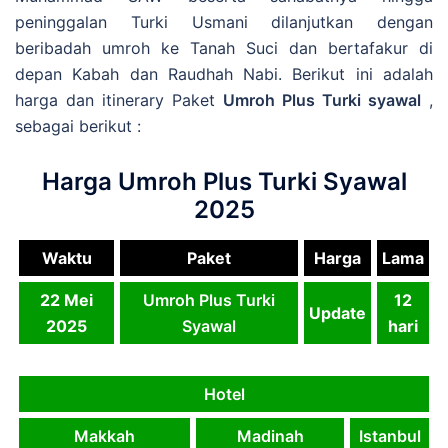
peninggalan Turki Usmani dilanjutkan dengan
beribadah umroh ke Tanah Suci dan bertafakur di
depan Kabah dan Raudhah Nabi. Berikut ini adalah
harga dan itinerary Paket
Umroh Plus Turki syawal
,
sebagai berikut :
Harga Umroh Plus Turki Syawal
2025
Waktu
Paket
Harga
Lama
22 Mei
Umroh Plus Turki
12
Update
2025
Syawal
hari
Hotel
Makkah
Madinah
Istanbul