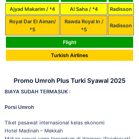
Ajyad Makarim / *4
Al Saha / *4
Radisson
Royal Dar El Aiman/
Rawda Royal In /
Radisson
*5
*5
Flight
Turkish Airlines
Promo Umroh Plus Turki Syawal 2025
BIAYA SUDAH TERMASUK :
Porsi Umroh
Tiket pesawat internasional kelas ekonomi
Hotel Madinah – Mekkah
Makan sesuai yang tercantum di itinerary (foodcourt)