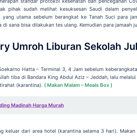
enerapan standar protokol kesehatan dan pencegahan Cov
yak pihak sudah melihat kesuksesan Saudi dalam penyele
u yang utama sebelum berangkat ke Tanah Suci para jam
di sana bisa dilakukan tes ulang. Kemudian para jamaah jug
ary Umroh Liburan Sekolah
Ju
 Soekarno Hatta – Terminal 3, 4 Jam sebelum keberangka
lah tiba di Bandara King Abdul Aziz – Jeddah, lalu melalui 
irahat (karantina).
( Makan Malam – Meals Box )
ding Madinah Harga Murah
g keluar dari area hotel (karantina selama 3 hari). Maka