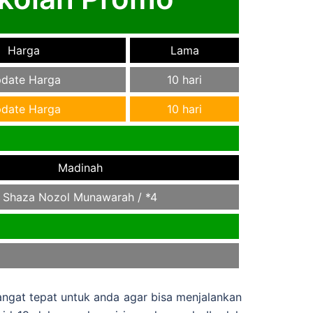
Harga
Lama
date Harga
10 hari
date Harga
10 hari
Madinah
Shaza Nozol Munawarah / *4
angat tepat untuk anda agar bisa menjalankan