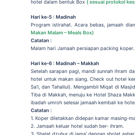
hotel dalam bentuk Box
( sesuai protokol ke
Hari ke-5 : Madinah
Program istirahat. Acara bebas, jamaah dia
Makan Malam – Meals Box)
Catatan :
Malam hari Jamaah persiapan packing koper.
Hari ke-6 : Madinah – Makkah
Setelah sarapan pagi, mandi sunnah ihram dan
hotel untuk makan siang. Check out hotel 
Sa’I, dan Tahallul). Mengambil Miqat di Masj
Tiba di Makkah, menuju ke Hotel Shaza Ma
ibadah umroh selesai jamaah kembali ke hotel
Catatan :
1. Koper diletakkan didepan kamar masing-ma
2. Jamaah keluar hotel sudah ber- ihram.
3. Shalat dzuhur di jama’ dengan sholat ashar