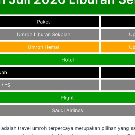
Paket
Umroh Liburan Sekolah
Up
Umroh Hemat
Up
Hotel
kah
 / *5
Flight
Saudi Airlines
0
adalah travel umroh terpercaya merupakan pilihan yang s