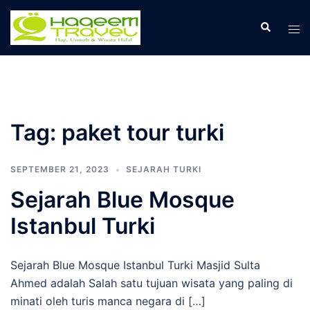
Skip
to
Search
Tog
content
men
Tag:
paket tour turki
SEPTEMBER 21, 2023
SEJARAH TURKI
Sejarah Blue Mosque
Istanbul Turki
Sejarah Blue Mosque Istanbul Turki Masjid Sulta
Ahmed adalah Salah satu tujuan wisata yang paling di
minati oleh turis manca negara di […]