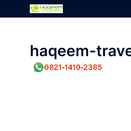
Skip
to
content
haqeem-trave